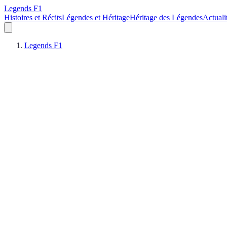
Legends F1
Histoires et Récits
Légendes et Héritage
Héritage des Légendes
Actuali
Legends F1