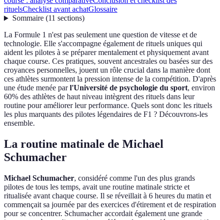
course : analyse comparative
Conclusion et checklist des
rituels
Checklist avant achat
Glossaire
Sommaire
(
11
sections
)
La Formule 1 n'est pas seulement une question de vitesse et de
technologie. Elle s'accompagne également de rituels uniques qui
aident les pilotes à se préparer mentalement et physiquement avant
chaque course. Ces pratiques, souvent ancestrales ou basées sur des
croyances personnelles, jouent un rôle crucial dans la manière dont
ces athlètes surmontent la pression intense de la compétition. D'après
une étude menée par
l'Université de psychologie du sport
, environ
60% des athlètes de haut niveau intègrent des rituels dans leur
routine pour améliorer leur performance. Quels sont donc les rituels
les plus marquants des pilotes légendaires de F1 ? Découvrons-les
ensemble.
La routine matinale de Michael
Schumacher
Michael Schumacher
, considéré comme l'un des plus grands
pilotes de tous les temps, avait une routine matinale stricte et
ritualisée avant chaque course. Il se réveillait à 6 heures du matin et
commençait sa journée par des exercices d'étirement et de respiration
pour se concentrer. Schumacher accordait également une grande