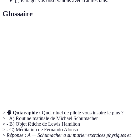
[ ] Partager vos observations avec d'autres fans.
Glossaire
Terme
Définition
Pratiques répétitives souvent basées sur des
Rituel
croyances.
Technique de relaxation utilisée pour calmer
Méditation
l'esprit.
Visualisation
Processus mental de représentation d'objectifs.
>
🧠 Quiz rapide :
Quel rituel de pilote vous inspire le plus ?
> - A) Routine matinale de Michael Schumacher
> - B) Objet fétiche de Lewis Hamilton
> - C) Méditation de Fernando Alonso
>
Réponse : A — Schumacher a su marier exercices physiques et