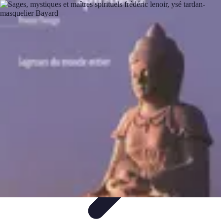
Legends F1
Histoires et Récits
Légendes et Héritage
Héritage des
Légendes
Actualités
Design
Legends F1