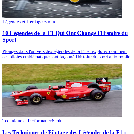
Légendes et Héritages
6
min
10 Légendes de la F1 Qui Ont Changé l'Histoire du
Sport
Plongez dans l'univers des légendes de la F1 et explorez comment
ces pilotes emblématiques ont façonné l'histoire du sport automobile.
Technique et Performance
6
min
Les Techniques de Pilotage des Légendes de la F1 :