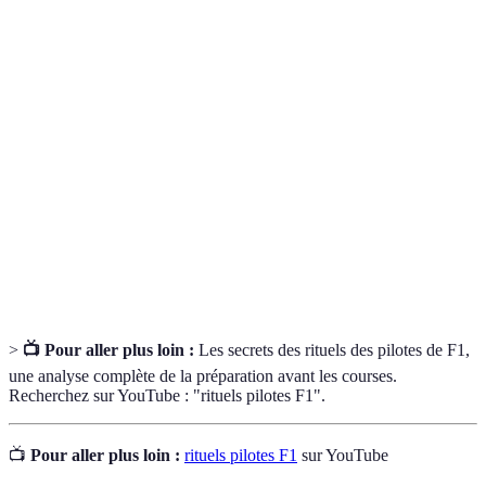
Terme
Définition
Ensemble de pratiques répétées avant une activité,
Rituel
visant à renforcer la performance.
Technique mentale consistant à se projeter dans
Visualisation
une situation pour créer une meilleure préparation.
Pratique visant à apaiser l'esprit, souvent utilisée
Méditation
pour se concentrer avant l'effort physique.
>
📺 Pour aller plus loin :
Les secrets des rituels des pilotes de F1,
une analyse complète de la préparation avant les courses.
Recherchez sur YouTube : "rituels pilotes F1".
📺
Pour aller plus loin :
rituels pilotes F1
sur YouTube