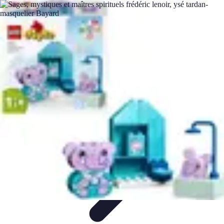
Legends F1
Histoires et Récits
Légendes et Héritage
Héritage des
Légendes
Actualités
Design
Legends F1