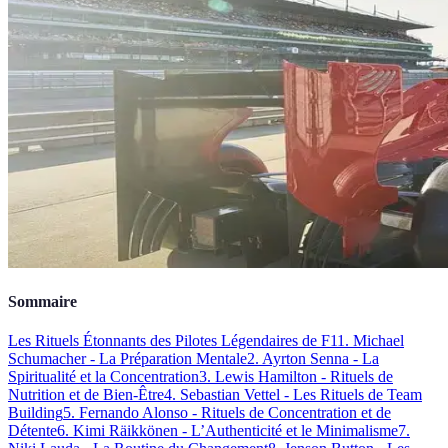
Sommaire
Les Rituels Étonnants des Pilotes Légendaires de F1
1. Michael
Schumacher - La Préparation Mentale
2. Ayrton Senna - La
Spiritualité et la Concentration
3. Lewis Hamilton - Rituels de
Nutrition et de Bien-Être
4. Sebastian Vettel - Les Rituels de Team
Building
5. Fernando Alonso - Rituels de Concentration et de
Détente
6. Kimi Räikkönen - L’Authenticité et le Minimalisme
7.