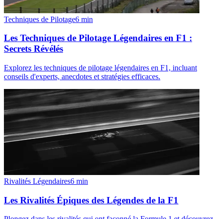
Techniques de Pilotage
6
min
Les Techniques de Pilotage Légendaires en F1 :
Secrets Révélés
Explorez les techniques de pilotage légendaires en F1, incluant
conseils d'experts, anecdotes et stratégies efficaces.
Rivalités Légendaires
6
min
Les Rivalités Épiques des Légendes de la F1
Plongez dans les rivalités qui ont façonné la Formule 1 et découvrez