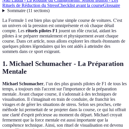
Niki Lauda - La Routine du Changement
8. Jenson Button - Les
Rituels de Réduction du Stress
Checklist avant la course
Glossaire
Sommaire
(
11
sections
)
La Formule 1 est bien plus qu'une simple course de voitures. C'est
un univers où la pression est omniprésente et où chaque détail
compte. Les
rituels pilotes F1
jouent un rôle crucial, aidant les
pilotes à se préparer mentalement et physiquement avant chaque
course. Dans cet article, nous allons explorer les rituels étonnants de
quelques pilotes légendaires qui les ont aidés à atteindre des
sommets dans ce sport exigeant.
1. Michael Schumacher - La Préparation
Mentale
Michael Schumacher
, l’un des plus grands pilotes de F1 de tous les
temps, a toujours mis l'accent sur l'importance de la préparation
mentale. Avant chaque course, il s'adonnait à des techniques de
visualisation. Il s'imaginait en train de conduire, de franchir les
virages et de gérer les situations de stress. Selon ses proches, cette
méthode lui permettait de se projeter dans la course, ce qui lui offrait
une clarté d'esprit précieuse au moment du départ. Michael croyait
fermement que la force mentale est aussi importante que la
compétence technique. Ainsi, son rituel de visualisation est devenu