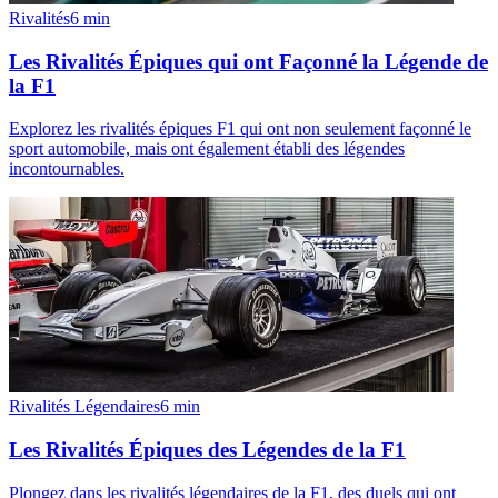
Rivalités
6
min
Les Rivalités Épiques qui ont Façonné la Légende de
la F1
Explorez les rivalités épiques F1 qui ont non seulement façonné le
sport automobile, mais ont également établi des légendes
incontournables.
Rivalités Légendaires
6
min
Les Rivalités Épiques des Légendes de la F1
Plongez dans les rivalités légendaires de la F1, des duels qui ont