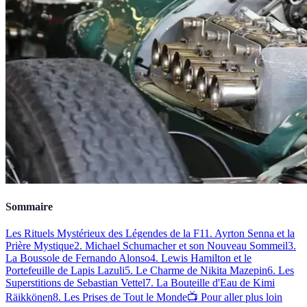
Sommaire
Les Rituels Mystérieux des Légendes de la F1
1. Ayrton Senna et la
Prière Mystique
2. Michael Schumacher et son Nouveau Sommeil
3.
La Boussole de Fernando Alonso
4. Lewis Hamilton et le
Portefeuille de Lapis Lazuli
5. Le Charme de Nikita Mazepin
6. Les
Superstitions de Sebastian Vettel
7. La Bouteille d'Eau de Kimi
Räikkönen
8. Les Prises de Tout le Monde
📺 Pour aller plus loin