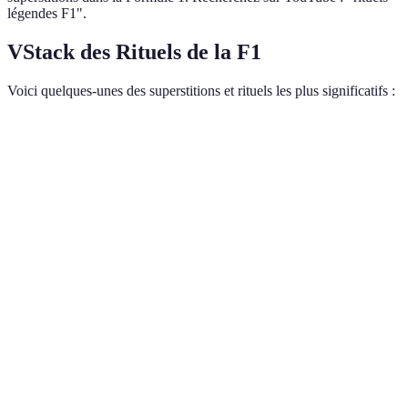
légendes F1".
VStack des Rituels de la F1
Voici quelques-unes des superstitions et rituels les plus significatifs :
Pilote
Rituel
Signification
Prière avant la
Ayrton Senna
Force spirituelle
course
Michael
Sommeil
Performance physique
Schumacher
réparateur
optimale
Lewis
Pierre de lapis
Concentration et paix
Hamilton
lazuli
intérieure
Kimi
Bouteille d'eau
Chance
Räikkönen
favorite