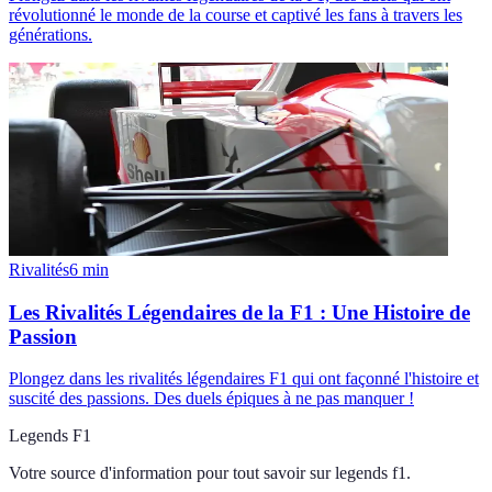
révolutionné le monde de la course et captivé les fans à travers les
générations.
Rivalités
6
min
Les Rivalités Légendaires de la F1 : Une Histoire de
Passion
Plongez dans les rivalités légendaires F1 qui ont façonné l'histoire et
suscité des passions. Des duels épiques à ne pas manquer !
Legends F1
Votre source d'information pour tout savoir sur
legends f1
.