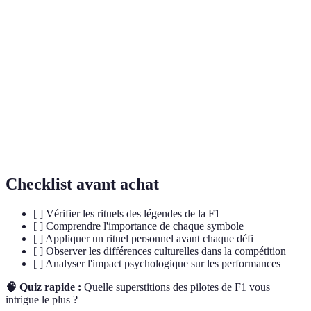
Terme
Définition
Rituel
Pratiques répétées pour garantir un résultat positif
Croyance irrationnelle qui influence le
Superstition
comportement
Porte-
Objet ou symbole censé apporter de la chance
bonheur
Checklist avant achat
[ ] Vérifier les rituels des légendes de la F1
[ ] Comprendre l'importance de chaque symbole
[ ] Appliquer un rituel personnel avant chaque défi
[ ] Observer les différences culturelles dans la compétition
[ ] Analyser l'impact psychologique sur les performances
🧠 Quiz rapide :
Quelle superstitions des pilotes de F1 vous
intrigue le plus ?