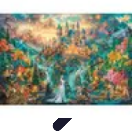
Legends F1
Histoires et Récits
Légendes et Héritage
Héritage des
Légendes
Actualités
Design
Legends F1