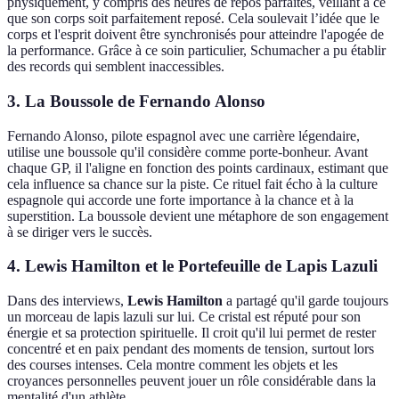
physiquement, y compris des heures de repos parfaites, veillant à ce
que son corps soit parfaitement reposé. Cela soulevait l’idée que le
corps et l'esprit doivent être synchronisés pour atteindre l'apogée de
la performance. Grâce à ce soin particulier, Schumacher a pu établir
des records qui semblent inaccessibles.
3. La Boussole de Fernando Alonso
Fernando Alonso, pilote espagnol avec une carrière légendaire,
utilise une boussole qu'il considère comme porte-bonheur. Avant
chaque GP, il l'aligne en fonction des points cardinaux, estimant que
cela influence sa chance sur la piste. Ce rituel fait écho à la culture
espagnole qui accorde une forte importance à la chance et à la
superstition. La boussole devient une métaphore de son engagement
à se diriger vers le succès.
4. Lewis Hamilton et le Portefeuille de Lapis Lazuli
Dans des interviews,
Lewis Hamilton
a partagé qu'il garde toujours
un morceau de lapis lazuli sur lui. Ce cristal est réputé pour son
énergie et sa protection spirituelle. Il croit qu'il lui permet de rester
concentré et en paix pendant des moments de tension, surtout lors
des courses intenses. Cela montre comment les objets et les
croyances personnelles peuvent jouer un rôle considérable dans la
mentalité d'un athlète.