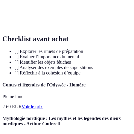
résultats positifs.
Croyance irrationnelle en un lien entre des actions
Superstition
et des événements.
Checklist avant achat
[ ] Explorer les rituels de préparation
[ ] Évaluer l’importance du mental
[ ] Identifier les objets fétiches
[ ] Analyser des exemples de superstitions
[ ] Réfléchir à la cohésion d’équipe
Contes et légendes de l'Odyssée - Homère
Pleine lune
2.69
EUR
Voir le prix
Mythologie nordique : Les mythes et les légendes des dieux
nordiques - Arthur Cotterell