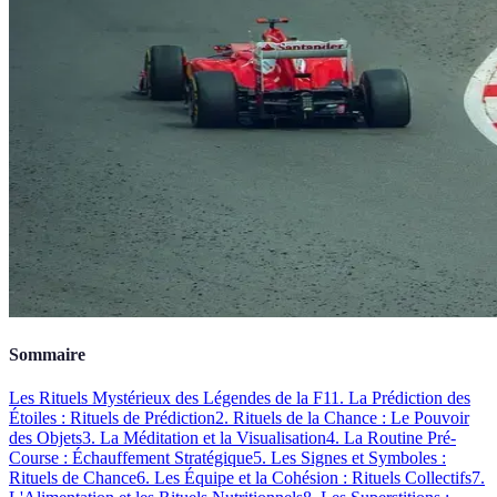
Sommaire
Les Rituels Mystérieux des Légendes de la F1
1. La Prédiction des
Étoiles : Rituels de Prédiction
2. Rituels de la Chance : Le Pouvoir
des Objets
3. La Méditation et la Visualisation
4. La Routine Pré-
Course : Échauffement Stratégique
5. Les Signes et Symboles :
Rituels de Chance
6. Les Équipe et la Cohésion : Rituels Collectifs
7.