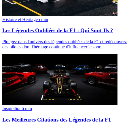
Histoire et Héritage
5
min
Les Légendes Oubliées de la F1 : Qui Sont-Ils ?
Plongez dans l'univers des légendes oubliées de la F1 et redécouvrez
des pilotes dont l'héritage continue d'influencer le sport.
Inspiration
6
min
Les Meilleures Citations des Légendes de la F1