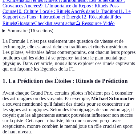
L'Alimentation et les Rituels Nutritionnels
8. Les Superstitions :
Croyances Ancrées
9. L’Importance du Repos : Rituels Post-
Course
10. Culture Locale : Rituels Ancrés dans la Tradition
11. Le
Support des Fans : Interaction et Énergie
12. Récapitulatif des
Rituels
Glossaire
Checklist avant achat
📺 Ressource Vidéo
Sommaire
(
16
sections
)
La Formule 1 n'est pas seulement une question de vitesse et de
technologie, elle est aussi riche en traditions et rituels mystérieux.
Les pilotes, véritables héros contemporains, ont chacun leurs propres
pratiques qui les aident à se préparer, tant sur le plan mental que
physique. Dans cet article, nous allons explorer ces rituels captivants
qui ont façonné les légendes de la F1.
1. La Prédiction des Étoiles : Rituels de Prédiction
Avant chaque Grand Prix, certains pilotes n'hésitent pas à consulter
des astrologues ou des voyants. Par exemple,
Michael Schumacher
a souvent mentionné qu'il faisait des rituels pour se concentrer sur
les signes astrologiques. Selon des témoignages de son entourage, il
croyait que les alignements astraux pouvaient influencer son succès
sur la piste. Cet aspect ritualiste, bien que souvent perçu avec
scepticisme, montre combien le mental joue un rôle crucial en sport
de haut niveau.