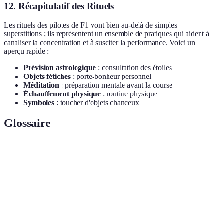
12. Récapitulatif des Rituels
Les rituels des pilotes de F1 vont bien au-delà de simples
superstitions ; ils représentent un ensemble de pratiques qui aident à
canaliser la concentration et à susciter la performance. Voici un
aperçu rapide :
Prévision astrologique
: consultation des étoiles
Objets fétiches
: porte-bonheur personnel
Méditation
: préparation mentale avant la course
Échauffement physique
: routine physique
Symboles
: toucher d'objets chanceux
Glossaire
Terme
Définition
Pratique régulière pour apaiser ou concentre
Rituel
l'esprit.
Technique mentale consistant à imaginer des
Visualisation