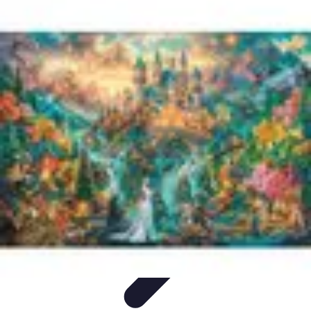
Legends F1
Histoires et Récits
Légendes et Héritage
Héritage des
Légendes
Actualités
Design
Legends F1