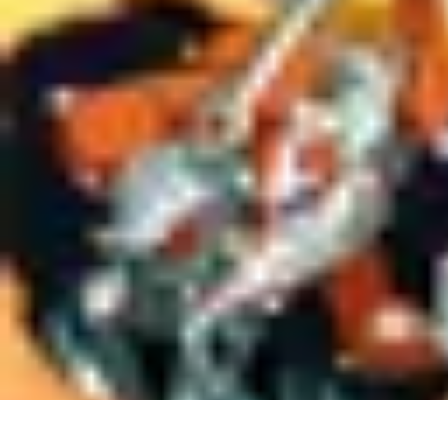
Legends F1
Histoires et Récits
Légendes et Héritage
Héritage des Légendes
Actuali
Legends F1