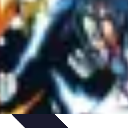
tés
Design