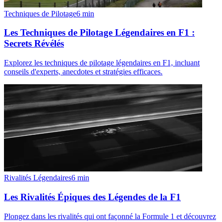
Techniques de Pilotage
6
min
Les Techniques de Pilotage Légendaires en F1 :
Secrets Révélés
Explorez les techniques de pilotage légendaires en F1, incluant
conseils d'experts, anecdotes et stratégies efficaces.
Rivalités Légendaires
6
min
Les Rivalités Épiques des Légendes de la F1
Plongez dans les rivalités qui ont façonné la Formule 1 et découvrez