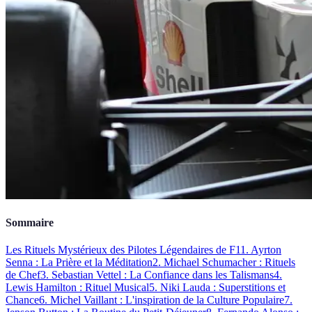
Sommaire
Les Rituels Mystérieux des Pilotes Légendaires de F1
1. Ayrton
Senna : La Prière et la Méditation
2. Michael Schumacher : Rituels
de Chef
3. Sebastian Vettel : La Confiance dans les Talismans
4.
Lewis Hamilton : Rituel Musical
5. Niki Lauda : Superstitions et
Chance
6. Michel Vaillant : L'inspiration de la Culture Populaire
7.