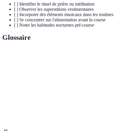
[ ] Identifier le rituel de prière ou méditation
[ ] Observer les superstitions vestimentaires
[ ] Incorporer des éléments musicaux dans les routines
[ ] Se concentrer sur l'alimentation avant la course
[ ] Noter les habitudes nocturnes pré-course
Glossaire
Terme
Définition
Ensemble de gestes réalisés dans un ordre
Rituel
spécifique avant ou pendant une course.
Croyance irrationnelle qu’un certain acte ou objet
Superstition
peut influencer le destin ou la performance.
État
Disposition mentale qui peut affecter la
d'esprit
performance d'un pilote.