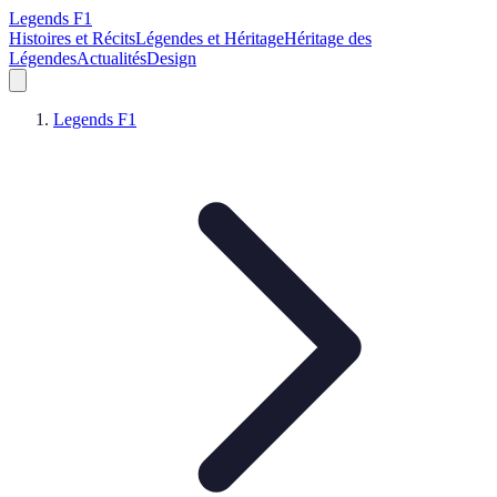
Legends F1
Histoires et Récits
Légendes et Héritage
Héritage des
Légendes
Actualités
Design
Legends F1