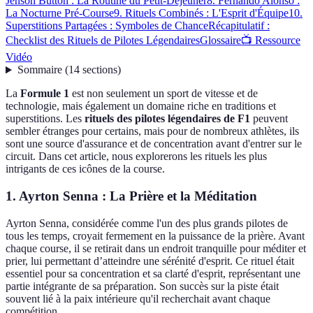
Jenson Button : La Routine du Petit-Déjeuner
8. Fernando Alonso :
La Nocturne Pré-Course
9. Rituels Combinés : L'Esprit d'Équipe
10.
Superstitions Partagées : Symboles de Chance
Récapitulatif :
Checklist des Rituels de Pilotes Légendaires
Glossaire
📺 Ressource
Vidéo
Sommaire
(
14
sections
)
La
Formule 1
est non seulement un sport de vitesse et de
technologie, mais également un domaine riche en traditions et
superstitions. Les
rituels des pilotes légendaires de F1
peuvent
sembler étranges pour certains, mais pour de nombreux athlètes, ils
sont une source d'assurance et de concentration avant d'entrer sur le
circuit. Dans cet article, nous explorerons les rituels les plus
intrigants de ces icônes de la course.
1. Ayrton Senna : La Prière et la Méditation
Ayrton Senna, considérée comme l'un des plus grands pilotes de
tous les temps, croyait fermement en la puissance de la prière. Avant
chaque course, il se retirait dans un endroit tranquille pour méditer et
prier, lui permettant d’atteindre une sérénité d'esprit. Ce rituel était
essentiel pour sa concentration et sa clarté d'esprit, représentant une
partie intégrante de sa préparation. Son succès sur la piste était
souvent lié à la paix intérieure qu'il recherchait avant chaque
compétition.