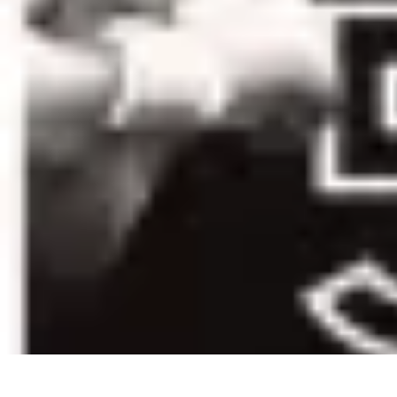
Legends F1
Histoires et Récits
Légendes et Héritage
Héritage des Légendes
Actuali
Legends F1