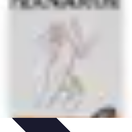
tés
Design