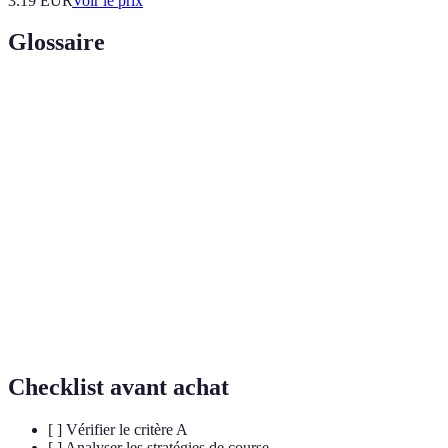
3.19
EUR
Voir le prix
Glossaire
Terme
Définition
Étude des mouvements d'air autour des
Aérodynamisme
véhicules pour optimiser leur performance.
Système de collecte et d'analyse de données en
Télémétrie
temps réel durant les courses.
Éléments cruciaux pour l'adhérence et la
Pneus
performance sur piste, variant selon les
conditions.
Checklist avant achat
[ ] Vérifier le critère A
[ ] Analyser les stratégies de course