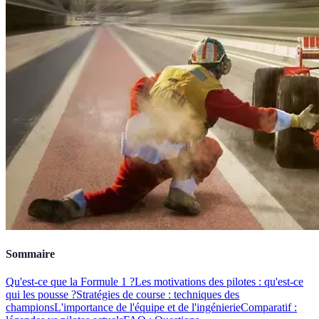
Sommaire
Qu'est-ce que la Formule 1 ?
Les motivations des pilotes : qu'est-ce
qui les pousse ?
Stratégies de course : techniques des
champions
L'importance de l'équipe et de l'ingénierie
Comparatif :