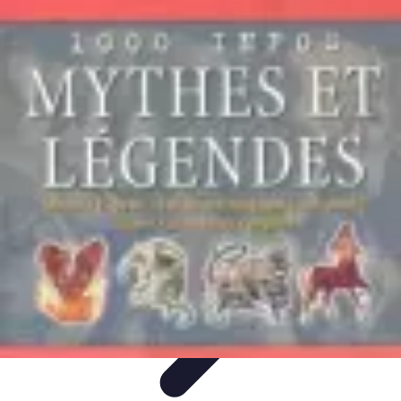
Legends F1
Histoires et Récits
Légendes et Héritage
Héritage des
Légendes
Actualités
Design
Legends F1