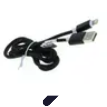
Legends F1
Histoires et Récits
Légendes et Héritage
Héritage des
Légendes
Actualités
Design
Legends F1