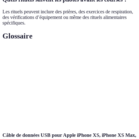
Les rituels peuvent inclure des prières, des exercices de respiration,
des vérifications d’équipement ou même des rituels alimentaires
spécifiques.
Glossaire
Terme
Définition
Ensemble de gestes répétés par contexte de
Rituel
compétition.
Capacité à maintenir son attention sur une tâche
Concentration
spécifique.
Croyance irrationnelle selon laquelle un acte peut
Superstition
influencer un événement.
Câble de données USB pour Apple iPhone XS, iPhone XS Max,