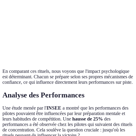
sécurité
Ayrton
Méditation
Concentration
Réduction du s
Senna
avant la course
maximale
Port de sous-
Lewis
Apporter de
vêtements
Confiance accr
Hamilton
la chance
spécifiques
En comparant ces rituels, nous voyons que l'impact psychologique
est déterminant. Chacun se prépare selon ses propres mécanismes de
confiance, ce qui influence directement leurs performances sur piste.
Analyse des Performances
Une étude menée par l'
INSEE
a montré que les performances des
pilotes pouvaient être influencées par leur préparation mentale et
leurs habitudes de compétition. Une
hausse de 25%
des
performances a été observée chez les pilotes qui suivaient des rituels
de concentration. Cela soulève la question cruciale : jusqu'où les
rituels peuvent-ils influencer la victoire ?