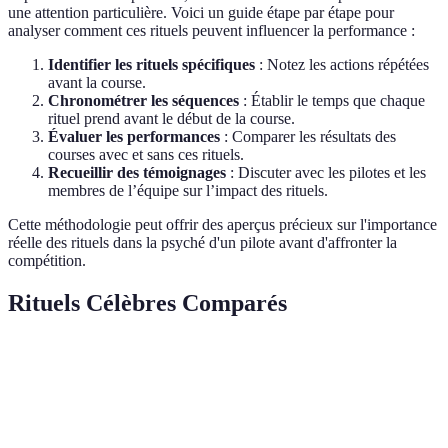
une attention particulière. Voici un guide étape par étape pour
analyser comment ces rituels peuvent influencer la performance :
Identifier les rituels spécifiques
: Notez les actions répétées
avant la course.
Chronométrer les séquences
: Établir le temps que chaque
rituel prend avant le début de la course.
Évaluer les performances
: Comparer les résultats des
courses avec et sans ces rituels.
Recueillir des témoignages
: Discuter avec les pilotes et les
membres de l’équipe sur l’impact des rituels.
Cette méthodologie peut offrir des aperçus précieux sur l'importance
réelle des rituels dans la psyché d'un pilote avant d'affronter la
compétition.
Rituels Célèbres Comparés
Pilote
Type de Rituel
Objectif
Impact sur la
Créer un
Michael
Visite régulière
sentiment de
Trust et calme
Schumacher
à son pédiatre