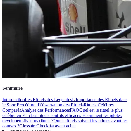
Sommaire
Introduction
Les Rituels des Légendes
L'Importance des Rituels dans
le Sport
Procédure d'Observation des Rituels
Rituels Célèbres
Comparés
Analyse des Performances
FAQ
Quel est le rituel le plus
célèbre en F1 ?
Les rituels sont-ils efficaces ?
Comment les pilotes
dévelopent-ils leurs rituels ?
Quels rituels suivent les pilotes avant les
courses ?
Glossaire
Checklist avant achat