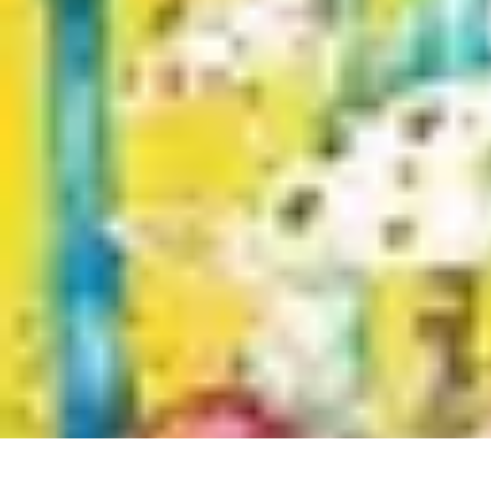
Legends F1
Histoires et Récits
Légendes et Héritage
Héritage des Légendes
Actuali
Legends F1