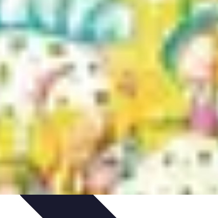
tés
Design