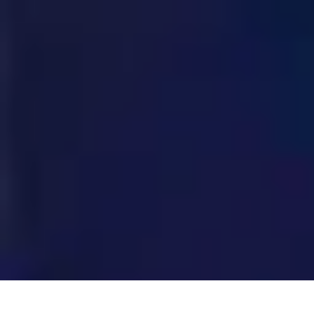
Legends F1
Histoires et Récits
Légendes et Héritage
Héritage des Légendes
Actuali
Legends F1