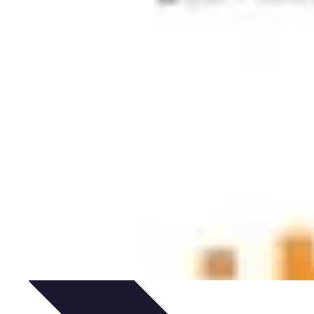
tés
Design