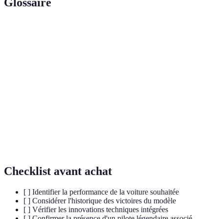
Glossaire
Terme
Définition
Science du mouvement de l'air sur des objets,
Aérodynamique
essentielle pour le design des voitures de F1.
Voiture de course conçue avec une seule place
Monoplace
pour le pilote.
Moteur à six cylindres en V combiné avec un
V6 Turbo
turbocompresseur, commun dans les modèles
récents.
Checklist avant achat
[ ] Identifier la performance de la voiture souhaitée
[ ] Considérer l'historique des victoires du modèle
[ ] Vérifier les innovations techniques intégrées
[ ] Confirmer la présence d'un pilote légendaire associé