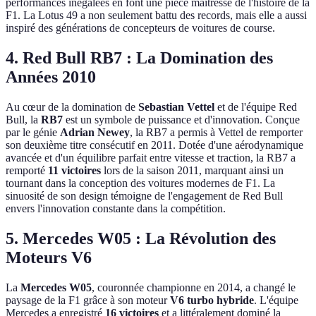
performances inégalées en font une pièce maîtresse de l'histoire de la
F1. La Lotus 49 a non seulement battu des records, mais elle a aussi
inspiré des générations de concepteurs de voitures de course.
4. Red Bull RB7 : La Domination des
Années 2010
Au cœur de la domination de
Sebastian Vettel
et de l'équipe Red
Bull, la
RB7
est un symbole de puissance et d'innovation. Conçue
par le génie
Adrian Newey
, la RB7 a permis à Vettel de remporter
son deuxième titre consécutif en 2011. Dotée d'une aérodynamique
avancée et d'un équilibre parfait entre vitesse et traction, la RB7 a
remporté
11 victoires
lors de la saison 2011, marquant ainsi un
tournant dans la conception des voitures modernes de F1. La
sinuosité de son design témoigne de l'engagement de Red Bull
envers l'innovation constante dans la compétition.
5. Mercedes W05 : La Révolution des
Moteurs V6
La
Mercedes W05
, couronnée championne en 2014, a changé le
paysage de la F1 grâce à son moteur
V6 turbo hybride
. L'équipe
Mercedes a enregistré
16 victoires
et a littéralement dominé la