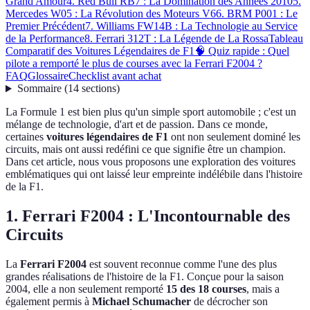
Grand Amour
4. Red Bull RB7 : La Domination des Années 2010
5.
Mercedes W05 : La Révolution des Moteurs V6
6. BRM P001 : Le
Premier Précédent
7. Williams FW14B : La Technologie au Service
de la Performance
8. Ferrari 312T : La Légende de La Rossa
Tableau
Comparatif des Voitures Légendaires de F1
🧠 Quiz rapide : Quel
pilote a remporté le plus de courses avec la Ferrari F2004 ?
FAQ
Glossaire
Checklist avant achat
Sommaire
(
14
sections
)
La Formule 1 est bien plus qu'un simple sport automobile ; c'est un
mélange de technologie, d'art et de passion. Dans ce monde,
certaines
voitures légendaires de F1
ont non seulement dominé les
circuits, mais ont aussi redéfini ce que signifie être un champion.
Dans cet article, nous vous proposons une exploration des voitures
emblématiques qui ont laissé leur empreinte indélébile dans l'histoire
de la F1.
1. Ferrari F2004 : L'Incontournable des
Circuits
La
Ferrari F2004
est souvent reconnue comme l'une des plus
grandes réalisations de l'histoire de la F1. Conçue pour la saison
2004, elle a non seulement remporté
15 des 18 courses
, mais a
également permis à
Michael Schumacher
de décrocher son