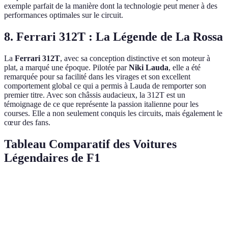
exemple parfait de la manière dont la technologie peut mener à des
performances optimales sur le circuit.
8. Ferrari 312T : La Légende de La Rossa
La
Ferrari 312T
, avec sa conception distinctive et son moteur à
plat, a marqué une époque. Pilotée par
Niki Lauda
, elle a été
remarquée pour sa facilité dans les virages et son excellent
comportement global ce qui a permis à Lauda de remporter son
premier titre. Avec son châssis audacieux, la 312T est un
témoignage de ce que représente la passion italienne pour les
courses. Elle a non seulement conquis les circuits, mais également le
cœur des fans.
Tableau Comparatif des Voitures
Légendaires de F1
Voiture
Année
Championnat remporté
Pilote
Ferrari
Michael
2004
15 sur 18
F2004
Schumacher