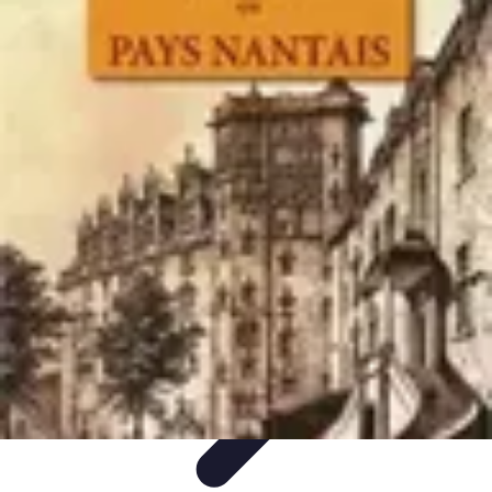
Legends F1
Histoires et Récits
Légendes et Héritage
Héritage des
Légendes
Actualités
Design
Legends F1