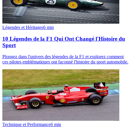
Légendes et Héritages
6
min
10 Légendes de la F1 Qui Ont Changé l'Histoire du
Sport
Plongez dans l'univers des légendes de la F1 et explorez comment
ces pilotes emblématiques ont façonné l'histoire du sport automobile.
Technique et Performance
6
min