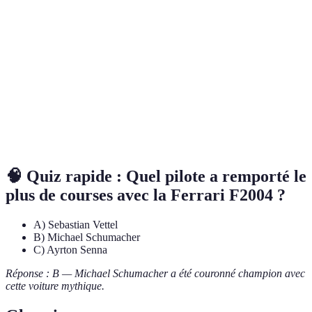
McLaren
Ayrton
1988
15 sur 16
MP4/4
Senna
Graham
Lotus 49
1967
1
Hill
Red Bull
Sebastian
2011
11 sur 19
RB7
Vettel
🧠 Quiz rapide : Quel pilote a remporté le
plus de courses avec la Ferrari F2004 ?
A) Sebastian Vettel
B) Michael Schumacher
C) Ayrton Senna
Réponse : B — Michael Schumacher a été couronné champion avec
cette voiture mythique.