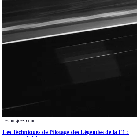
Techniques
5
min
Les Techniques de Pilotage des Légendes de la F1 :