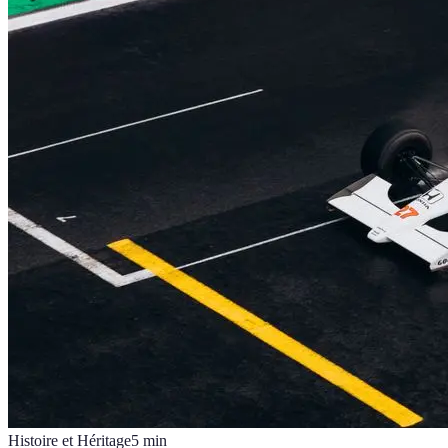
Histoire et Héritage
5
min