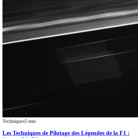
Techniques
5
min
Les Techniques de Pilotage des Légendes de la F1 :