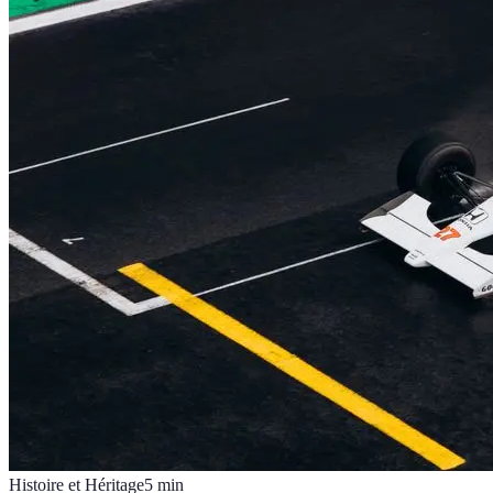
Histoire et Héritage
5
min