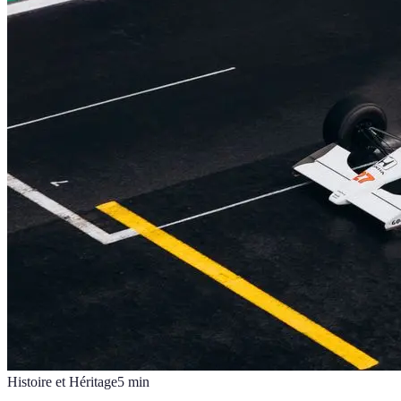
Histoire et Héritage
5
min