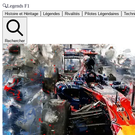
🔍
Legends F1
Histoire et Héritage
Légendes
Rivalités
Pilotes Légendaires
Techni
Rechercher