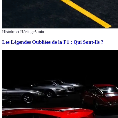
Histoire et Héritage
5
min
Les Légendes Oubliées de la F1 : Qui Sont-Ils ?