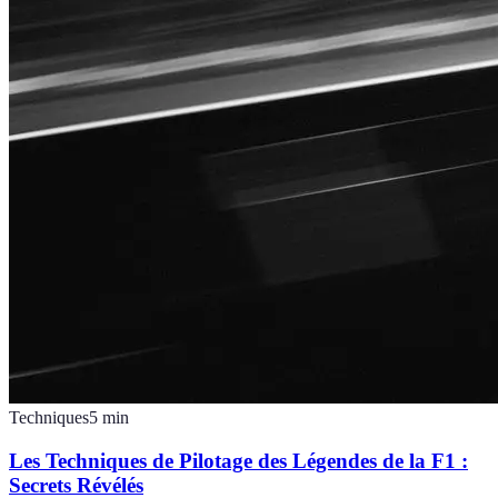
Techniques
5
min
Les Techniques de Pilotage des Légendes de la F1 :
Secrets Révélés