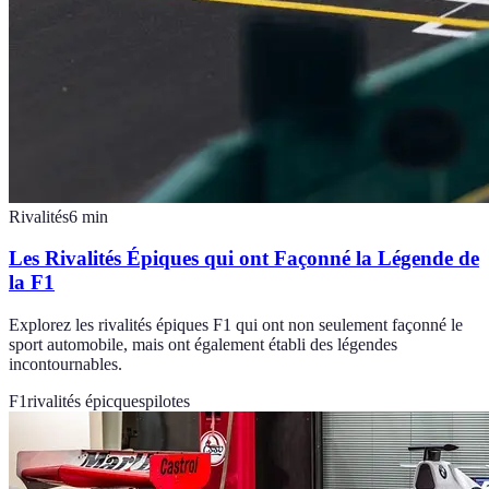
Rivalités
6
min
Les Rivalités Épiques qui ont Façonné la Légende de
la F1
Explorez les rivalités épiques F1 qui ont non seulement façonné le
sport automobile, mais ont également établi des légendes
incontournables.
F1
rivalités épicques
pilotes